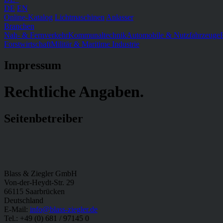
DE
EN
Online-Katalog
Lichtmaschinen
Anlasser
Branchen
Nah- & Fernverkehr
Kommunaltechnik
Automobile & Nutzfahrzeuge
Forstwirtschaft
Militär & Maritime Industrie
Impressum
Rechtliche Angaben.
Seitenbetreiber
Blass & Ziegler GmbH
Von-der-Heydt-Str. 29
66115 Saarbrücken
Deutschland
E-Mail:
info@blass-ziegler.de
Tel.: +49 (0) 681 / 97145 0