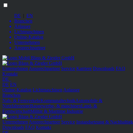
DE
|
EN
Branchen
Anlasser
Lichtmaschinen
Online-Katalog
Unternehmen
Ansprechpartner
Unternehmen
Ansprechpartner
Service
Karriere
Downloads
FAQ
Kontakt
DE
DE
EN
Online-Katalog
Lichtmaschinen
Anlasser
Branchen
Nah- & Fernverkehr
Kommunaltechnik
Automobile &
Nutzfahrzeuge
Baugewerbe- & maschinen
Land- &
Forstwirtschaft
Militär & Maritime Industrie
Unternehmen
Ansprechpartner
Service
Instandsetzung & Nachhaltigk
Downloads
FAQ
Kontakt
DE