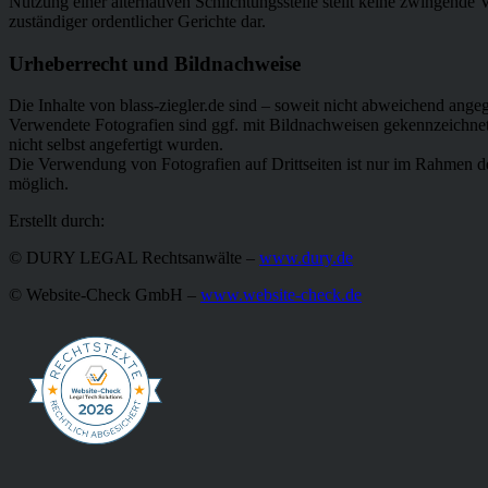
Nutzung einer alternativen Schlichtungsstelle stellt keine zwingende
zuständiger ordentlicher Gerichte dar.
Urheberrecht und Bildnachweise
Die Inhalte von blass-ziegler.de sind – soweit nicht abweichend ange
Verwendete Fotografien sind ggf. mit Bildnachweisen gekennzeichnet 
nicht selbst angefertigt wurden.
Die Verwendung von Fotografien auf Drittseiten ist nur im Rahmen d
möglich.
Erstellt durch:
© DURY LEGAL Rechtsanwälte –
www.dury.de
© Website-Check GmbH –
www.website-check.de