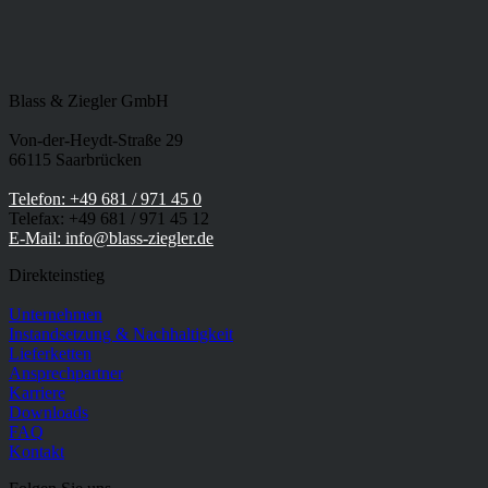
Blass & Ziegler GmbH
Von-der-Heydt-Straße 29
66115 Saarbrücken
Telefon: +49 681 / 971 45 0
Telefax: +49 681 / 971 45 12
E-Mail: info@blass-ziegler.de
Direkteinstieg
Unternehmen
Instandsetzung & Nachhaltigkeit
Lieferketten
Ansprechpartner
Karriere
Downloads
FAQ
Kontakt